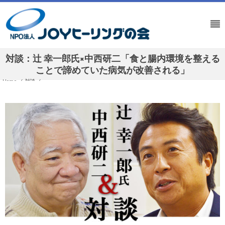
対談：辻 幸一郎氏×中西研二「食と腸内環境を整える
ことで諦めていた病気が改善される」
Home
/
対談
/
対談：辻 幸一郎氏×中西研二「食と腸内環境を整えることで諦めていた病気が改善される」