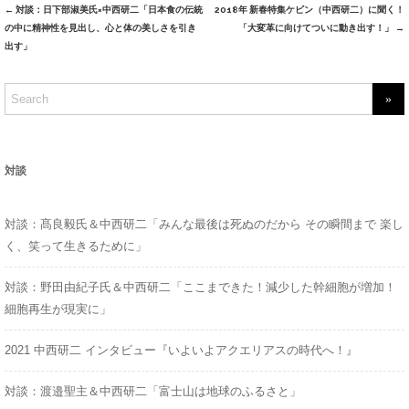
←
対談：日下部淑美氏×中西研二「日本食の伝統
2018年 新春特集ケビン（中西研二）に聞く！
Post
の中に精神性を見出し、心と体の美しさを引き
「大変革に向けてついに動き出す！」
→
navigation
出す」
S
e
a
r
対談
c
h
対談：髙良毅氏＆中西研二「みんな最後は死ぬのだから その瞬間まで 楽し
f
く、笑って生きるために」
o
r
対談：野田由紀子氏＆中西研二「ここまできた！減少した幹細胞が増加！
:
細胞再生が現実に」
2021 中西研二 インタビュー『いよいよアクエリアスの時代へ！』
対談：渡邉聖主＆中西研二「富士山は地球のふるさと」