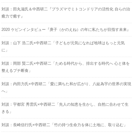
対談：田丸滋氏＆中西研二『プラズマでミトコンドリアの活性化 自らの治
癒力で癒す』
2020 ケビンインタビュー『庚子（かのえね）の年に私たちが目指す未来』
対談：山下 浩二氏×中西研二「子どもが元気になれば地球はもっと元気
に」
対談：岡部 賢二氏×中西研二「ためる時代から、排出する時代へ 心と体を
整えるプチ断食」
対談：内田力氏×中西研二「愛に満ちた和が広がり、八紘為宇の世界の実現
へ」
対談：宇都宮 秀雲氏×中西研二「先人の知恵を生かし、自然に合わせて生
きる」
対談：長崎信行氏×中西研二「竹の持つ生命力を体に土地に、取り込む」