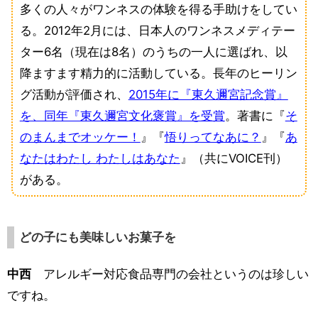
多くの人々がワンネスの体験を得る手助けをしてい
る。2012年2月には、日本人のワンネスメディテー
ター6名（現在は8名）のうちの一人に選ばれ、以
降ますます精力的に活動している。長年のヒーリン
グ活動が評価され、
2015年に『東久邇宮記念賞』
を、同年『東久邇宮文化褒賞』を受賞
。著書に『
そ
のまんまでオッケー！
』『
悟りってなあに？
』『
あ
なたはわたし わたしはあなた
』（共にVOICE刊）
がある。
どの子にも美味しいお菓子を
中西
アレルギー対応食品専門の会社というのは珍しい
ですね。