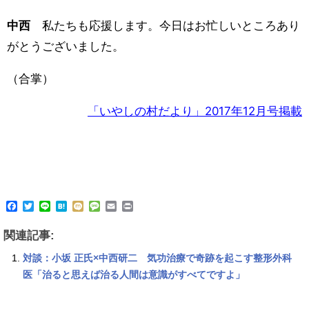
中西
私たちも応援します。今日はお忙しいところあり
がとうございました。
（合掌）
「いやしの村だより」2017年12月号掲載
F
T
L
H
M
M
E
P
a
w
i
a
i
e
m
r
c
i
n
t
x
s
a
i
関連記事:
e
t
e
e
i
s
i
n
b
t
n
a
l
t
対談：小坂 正氏×中西研二 気功治療で奇跡を起こす整形外科
o
e
a
g
o
r
e
医「治ると思えば治る人間は意識がすべてですよ」
k