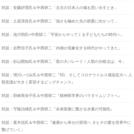
対談：安藤姸雪氏＆中西研二「太古の日本人の魂を思い出すとき」
対談：土居清良氏＆中西研二「強さを極めた先の慈愛に向かって」
対談：池川明氏×中西研二「宇宙からやってくる子どもたちの時代へ」
対談：吉野信子氏＆中西研二「内側が現象化する時代がやってきた」
対談：杉山開知氏＆中西研二「星の大パレード！人類の分岐点は、今」
対談：増川いづみ氏＆中西研二『5G、そしてコロナウイルス感染拡大へ 人
類意識が大きく変容するビッグチャンス』
対談：田崎美弥子氏＆中西研二『精神医学界のパラダイムシフトへ』
対談：守隨治雄氏＆中西研二『未来医療に繋がる水素の可能性』
対談：黄木信氏＆中西研二『健康から幸せの実現へ タヒチの愛を世界中に
繋げていく』