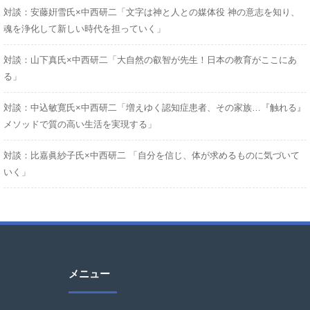
対談：安藤姸雪氏×中西研二「文字は神と人との媒体役 神の意志を知り、
魂を浄化して新しい時代を担っていく」
対談：山下真氏×中西研二「大自然の叡智が先生！日本の教育がここにあ
る」
対談：中込敏寛氏×中西研二「増えゆく認知症患者、その家族…『触れる』
メソッドで質の高い生活を実現する」
対談：比嘉眞紗子氏×中西研二 「自分を信じ、体が求めるものに気づいて
いく」
メニュー