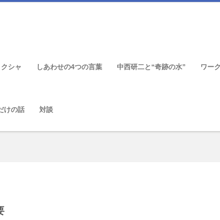
ィクシャ
しあわせの4つの言葉
中西研二と“奇跡の水”
ワー
だけの話
対談
要