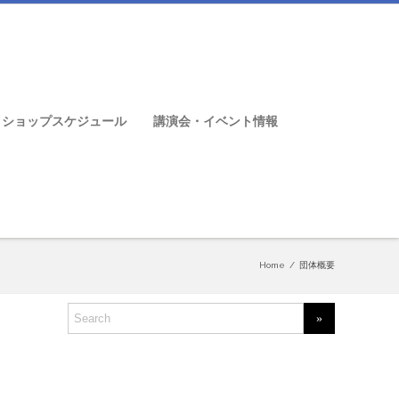
クショップスケジュール
講演会・イベント情報
Home
/
団体概要
S
e
a
r
c