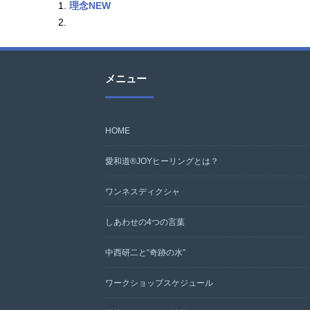
理念NEW
メニュー
HOME
愛和道®JOYヒーリングとは？
ワンネスディクシャ
しあわせの4つの言葉
中西研二と“奇跡の水”
ワークショップスケジュール