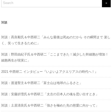
S
e
a
r
対談
c
h
対談：髙良毅氏＆中西研二「みんな最後は死ぬのだから その瞬間まで 楽し
f
く、笑って生きるために」
o
r
対談：野田由紀子氏＆中西研二「ここまできた！減少した幹細胞が増加！
:
細胞再生が現実に」
2021 中西研二 インタビュー『いよいよアクエリアスの時代へ！』
対談：渡邉聖主＆中西研二「富士山は地球のふるさと」
対談：安藤姸雪氏＆中西研二「太古の日本人の魂を思い出すとき」
対談：土居清良氏＆中西研二「強さを極めた先の慈愛に向かって」