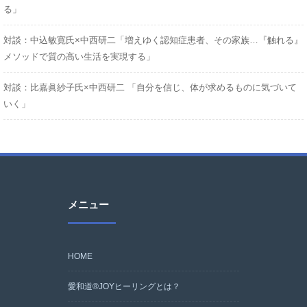
る」
対談：中込敏寛氏×中西研二「増えゆく認知症患者、その家族…『触れる』
メソッドで質の高い生活を実現する」
対談：比嘉眞紗子氏×中西研二 「自分を信じ、体が求めるものに気づいて
いく」
メニュー
HOME
愛和道®JOYヒーリングとは？