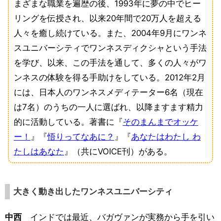
まざまな職業を遍歴の後、1993年に夢の中でヒー
リングを伝授され、以来20年間で20万人を超える
人々を癒し続けている。また、2004年9月にワンネ
スユニバーシティでワンネスディクシャという手法
を学び、以来、この手法を通して、多くの人々がワ
ンネスの体験を得る手助けをしている。2012年2月
には、日本人のワンネスメディテーター6名（現在
は7名）のうちの一人に選ばれ、以降ますます精力
的に活動している。著書に『
そのまんまでオッケ
ー！
』『
悟りってなあに？
』『
あなたはわたし わ
たしはあなた
』（共にVOICE刊）がある。
大きく動き出したワンネスユニバーシティ
中西
インドでは最近、バガヴァンが実務から手を引い