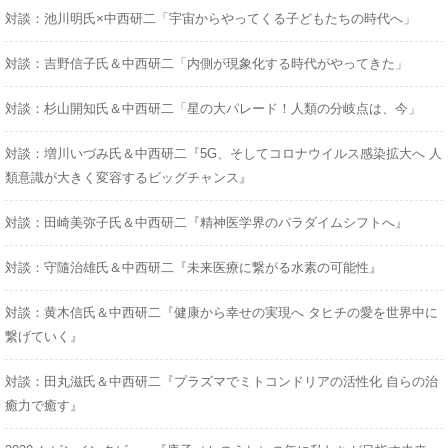
対談：池川明氏×中西研二「宇宙からやってくる子どもたちの時代へ」
対談：吉野信子氏＆中西研二「内側が現象化する時代がやってきた」
対談：杉山開知氏＆中西研二「星の大パレード！人類の分岐点は、今」
対談：増川いづみ氏＆中西研二『5G、そしてコロナウイルス感染拡大へ 人
類意識が大きく変容するビッグチャンス』
対談：田崎美弥子氏＆中西研二『精神医学界のパラダイムシフトへ』
対談：守隨治雄氏＆中西研二『未来医療に繋がる水素の可能性』
対談：黄木信氏＆中西研二『健康から幸せの実現へ タヒチの愛を世界中に
繋げていく』
対談：田丸滋氏＆中西研二『プラズマでミトコンドリアの活性化 自らの治
癒力で癒す』