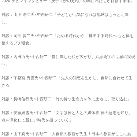
2020 ケビンインタビュー『庚子（かのえね）の年に私たちが目指す未来』
対談：山下 浩二氏×中西研二「子どもが元気になれば地球はもっと元気
に」
対談：岡部 賢二氏×中西研二「ためる時代から、排出する時代へ 心と体を
整えるプチ断食」
対談：内田力氏×中西研二「愛に満ちた和が広がり、八紘為宇の世界の実現
へ」
対談：宇都宮 秀雲氏×中西研二「先人の知恵を生かし、自然に合わせて生
きる」
対談：長崎信行氏×中西研二「竹の持つ生命力を体に土地に、取り込む」
対談：安藤姸雪氏×中西研二「文字は神と人との媒体役 神の意志を知り、
魂を浄化して新しい時代を担っていく」
対談：山下真氏×中西研二「大自然の叡智が先生！日本の教育がここにあ