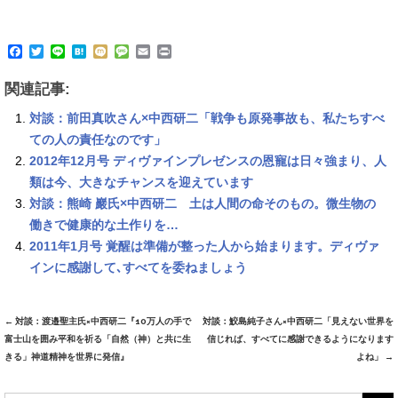
F
T
L
H
M
M
E
P
a
w
i
a
i
e
m
r
c
i
n
t
x
s
a
i
関連記事:
e
t
e
e
i
s
i
n
b
t
n
a
l
t
対談：前田真吹さん×中西研二「戦争も原発事故も、私たちすべ
o
e
a
g
o
r
e
ての人の責任なのです」
k
2012年12月号 ディヴァインプレゼンスの恩寵は日々強まり、人
類は今、大きなチャンスを迎えています
対談：熊崎 巖氏×中西研二 土は人間の命そのもの。微生物の
働きで健康的な土作りを…
2011年1月号 覚醒は準備が整った人から始まります。ディヴァ
インに感謝して､すべてを委ねましょう
←
対談：渡邉聖主氏×中西研二『10万人の手で
対談：鮫島純子さん×中西研二「見えない世界を
Post
富士山を囲み平和を祈る「自然（神）と共に生
信じれば、すべてに感謝できるようになります
navigation
きる」神道精神を世界に発信』
よね」
→