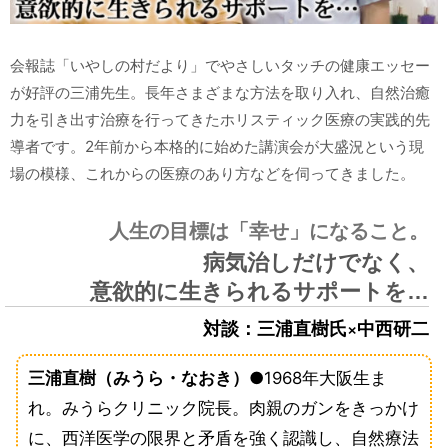
会報誌「いやしの村だより」でやさしいタッチの健康エッセー
が好評の三浦先生。長年さまざまな方法を取り入れ、自然治癒
力を引き出す治療を行ってきたホリスティック医療の実践的先
導者です。2年前から本格的に始めた講演会が大盛況という現
場の模様、これからの医療のあり方などを伺ってきました。
人生の目標は「幸せ」になること。
病気治しだけでなく、
意欲的に生きられるサポートを…
対談：三浦直樹氏×中西研二
三浦直樹（みうら・なおき）
●1968年大阪生ま
れ。みうらクリニック院長。肉親のガンをきっかけ
に、西洋医学の限界と矛盾を強く認識し、自然療法