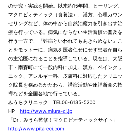
の研究・実践を開始。以来約15年間、ヒーリング、
マクロビオティック（食養法）、漢方、心理カウン
セリングなど、体の中から自然治癒力を引き出す治
療を行っている。病気にならない生活習慣の普及を
行う一方で、『難病といわれてもあきらめない』こ
とをモットーに、病気を医者任せにせず患者が自ら
の主治医になることを指導している。現在は、大阪
市・南森町にて一般内科に加え、漢方、ペインクリ
ニック、アレルギー科、皮膚科に対応したクリニッ
ク院長を務めるかたわら、講演活動や座禅断食の指
導などを全国各地で行っている。
みうらクリニック TEL06-6135-5200
HP
http://www.miura-cl.jp
「Dr．みうら監修！マクロビオティックサイト」
http://www.pitareci.com