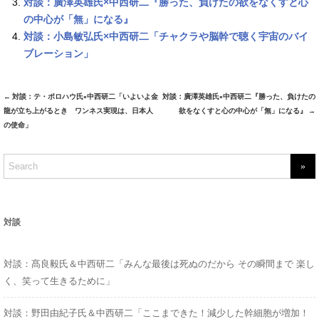
対談：廣澤英雄氏×中西研二『勝った、負けたの欲をなくすと心
の中心が「無」になる』
対談：小島敏弘氏×中西研二「チャクラや脳幹で聴く宇宙のバイ
ブレーション」
←
対談：テ・ポロハウ氏×中西研二「いよいよ金
対談：廣澤英雄氏×中西研二『勝った、負けたの
Post
龍が立ち上がるとき ワンネス実現は、日本人
欲をなくすと心の中心が「無」になる』
→
navigation
の使命」
S
e
a
r
対談
c
h
対談：髙良毅氏＆中西研二「みんな最後は死ぬのだから その瞬間まで 楽し
f
く、笑って生きるために」
o
r
対談：野田由紀子氏＆中西研二「ここまできた！減少した幹細胞が増加！
: