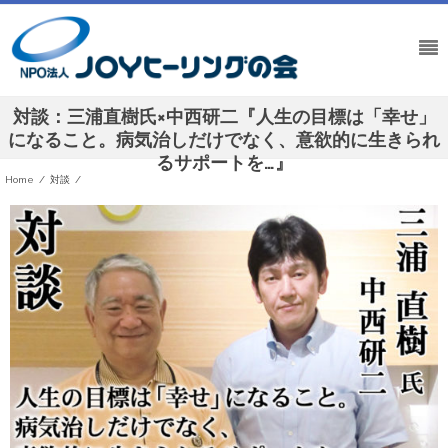
対談：三浦直樹氏×中西研二『人生の目標は「幸せ」
になること。病気治しだけでなく、意欲的に生きられ
るサポートを…』
Home
/
対談
/
対談：三浦直樹氏×中西研二『人生の目標は「幸せ」になること。病気治しだけでなく、意欲的に
生きられるサポートを…』