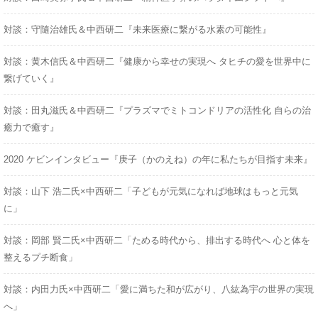
対談：守隨治雄氏＆中西研二『未来医療に繋がる水素の可能性』
対談：黄木信氏＆中西研二『健康から幸せの実現へ タヒチの愛を世界中に
繋げていく』
対談：田丸滋氏＆中西研二『プラズマでミトコンドリアの活性化 自らの治
癒力で癒す』
2020 ケビンインタビュー『庚子（かのえね）の年に私たちが目指す未来』
対談：山下 浩二氏×中西研二「子どもが元気になれば地球はもっと元気
に」
対談：岡部 賢二氏×中西研二「ためる時代から、排出する時代へ 心と体を
整えるプチ断食」
対談：内田力氏×中西研二「愛に満ちた和が広がり、八紘為宇の世界の実現
へ」