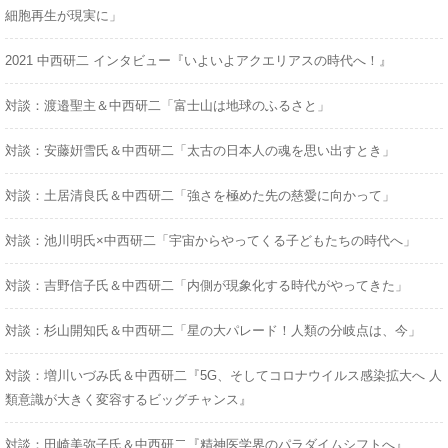
細胞再生が現実に」
2021 中西研二 インタビュー『いよいよアクエリアスの時代へ！』
対談：渡邉聖主＆中西研二「富士山は地球のふるさと」
対談：安藤姸雪氏＆中西研二「太古の日本人の魂を思い出すとき」
対談：土居清良氏＆中西研二「強さを極めた先の慈愛に向かって」
対談：池川明氏×中西研二「宇宙からやってくる子どもたちの時代へ」
対談：吉野信子氏＆中西研二「内側が現象化する時代がやってきた」
対談：杉山開知氏＆中西研二「星の大パレード！人類の分岐点は、今」
対談：増川いづみ氏＆中西研二『5G、そしてコロナウイルス感染拡大へ 人
類意識が大きく変容するビッグチャンス』
対談：田崎美弥子氏＆中西研二『精神医学界のパラダイムシフトへ』