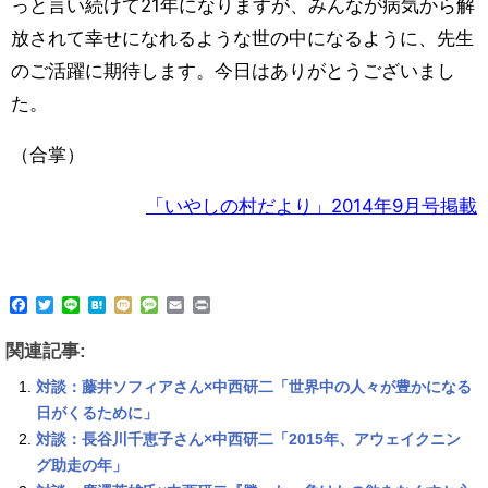
っと言い続けて21年になりますが、みんなが病気から解
放されて幸せになれるような世の中になるように、先生
のご活躍に期待します。今日はありがとうございまし
た。
（合掌）
「いやしの村だより」2014年9月号掲載
F
T
L
H
M
M
E
P
a
w
i
a
i
e
m
r
c
i
n
t
x
s
a
i
関連記事:
e
t
e
e
i
s
i
n
b
t
n
a
l
t
対談：藤井ソフィアさん×中西研二「世界中の人々が豊かになる
o
e
a
g
o
r
e
日がくるために」
k
対談：長谷川千恵子さん×中西研二「2015年、アウェイクニン
グ助走の年」