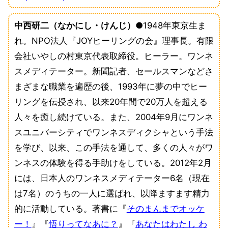
中西研二（なかにし・けんじ）
●1948年東京生ま
れ。NPO法人『JOYヒーリングの会』理事長。有限
会社いやしの村東京代表取締役。ヒーラー。ワンネ
スメディテーター。新聞記者、セールスマンなどさ
まざまな職業を遍歴の後、1993年に夢の中でヒー
リングを伝授され、以来20年間で20万人を超える
人々を癒し続けている。また、2004年9月にワンネ
スユニバーシティでワンネスディクシャという手法
を学び、以来、この手法を通して、多くの人々がワ
ンネスの体験を得る手助けをしている。2012年2月
には、日本人のワンネスメディテーター6名（現在
は7名）のうちの一人に選ばれ、以降ますます精力
的に活動している。著書に『
そのまんまでオッケ
ー！
』『
悟りってなあに？
』『
あなたはわたし わ