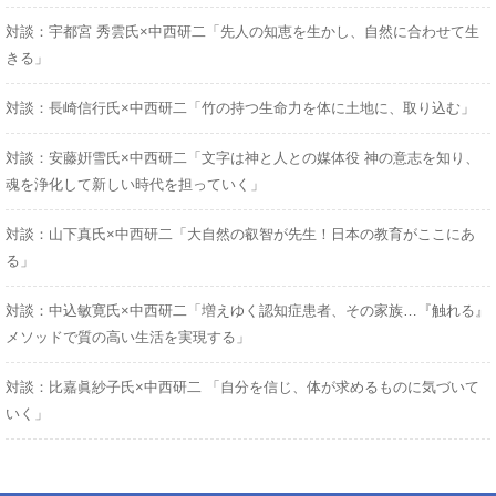
対談：宇都宮 秀雲氏×中西研二「先人の知恵を生かし、自然に合わせて生
きる」
対談：長崎信行氏×中西研二「竹の持つ生命力を体に土地に、取り込む」
対談：安藤姸雪氏×中西研二「文字は神と人との媒体役 神の意志を知り、
魂を浄化して新しい時代を担っていく」
対談：山下真氏×中西研二「大自然の叡智が先生！日本の教育がここにあ
る」
対談：中込敏寛氏×中西研二「増えゆく認知症患者、その家族…『触れる』
メソッドで質の高い生活を実現する」
対談：比嘉眞紗子氏×中西研二 「自分を信じ、体が求めるものに気づいて
いく」