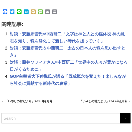
F
T
L
H
M
M
E
P
a
w
i
a
i
e
m
r
c
i
n
t
x
s
a
i
関連記事:
e
t
e
e
i
s
i
n
b
t
n
a
l
t
対談：安藤姸雪氏×中西研二「文字は神と人との媒体役 神の意
o
e
a
g
o
r
e
志を知り、魂を浄化して新しい時代を担っていく」
k
対談：安藤姸雪氏＆中西研二「太古の日本人の魂を思い出すと
き」
対談：藤井ソフィアさん×中西研二「世界中の人々が豊かになる
日がくるために」
GOP主宰者大下伸悦氏が語る「既成概念を変えた！楽しみなが
ら社会に貢献する新時代の農業」
←
「いやしの村だより」2021年3月号
「いやしの村だより」2021年5月号
→
Post
navigation
S
e
a