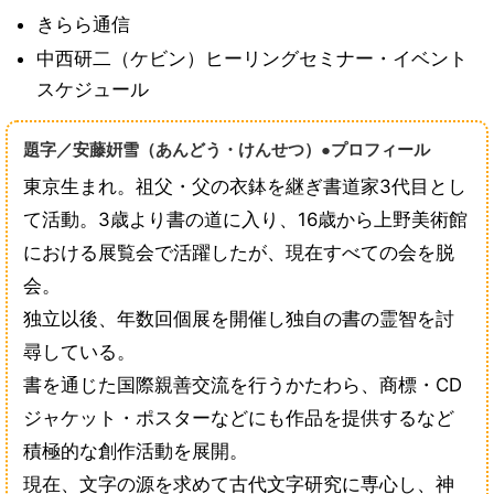
きらら通信
中西研二（ケビン）ヒーリングセミナー・イベント
スケジュール
題字／安藤姸雪（あんどう・けんせつ）●プロフィール
東京生まれ。祖父・父の衣鉢を継ぎ書道家3代目とし
て活動。3歳より書の道に入り、16歳から上野美術館
における展覧会で活躍したが、現在すべての会を脱
会。
独立以後、年数回個展を開催し独自の書の霊智を討
尋している。
書を通じた国際親善交流を行うかたわら、商標・CD
ジャケット・ポスターなどにも作品を提供するなど
積極的な創作活動を展開。
現在、文字の源を求めて古代文字研究に専心し、神