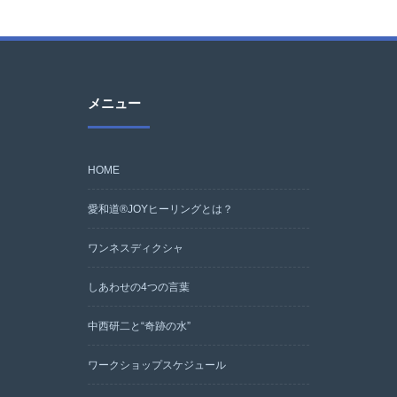
メニュー
HOME
愛和道®JOYヒーリングとは？
ワンネスディクシャ
しあわせの4つの言葉
中西研二と“奇跡の水”
ワークショップスケジュール