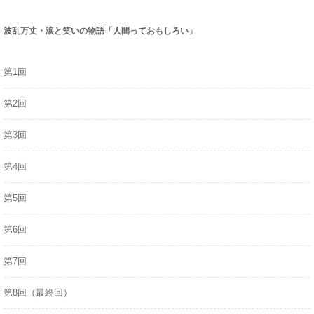
a
r
波乱万丈・涙と笑いの物語「人間っておもしろい」
c
h
第1回
f
o
第2回
r
:
第3回
第4回
第5回
第6回
第7回
第8回（最終回）