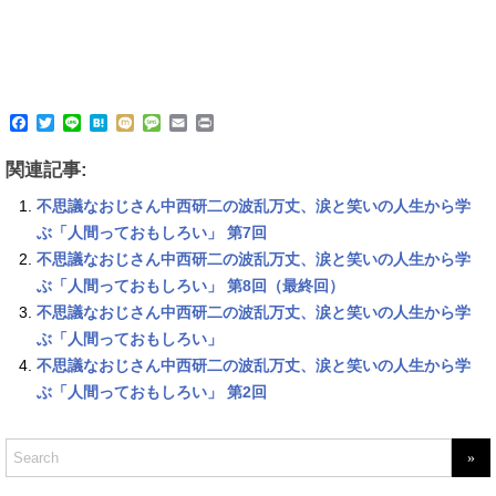
F
T
L
H
M
M
E
P
a
w
i
a
i
e
m
r
c
i
n
t
x
s
a
i
関連記事:
e
t
e
e
i
s
i
n
b
t
n
a
l
t
不思議なおじさん中西研二の波乱万丈、涙と笑いの人生から学
o
e
a
g
o
r
e
ぶ「人間っておもしろい」 第7回
k
不思議なおじさん中西研二の波乱万丈、涙と笑いの人生から学
ぶ「人間っておもしろい」 第8回（最終回）
不思議なおじさん中西研二の波乱万丈、涙と笑いの人生から学
ぶ「人間っておもしろい」
不思議なおじさん中西研二の波乱万丈、涙と笑いの人生から学
ぶ「人間っておもしろい」 第2回
S
e