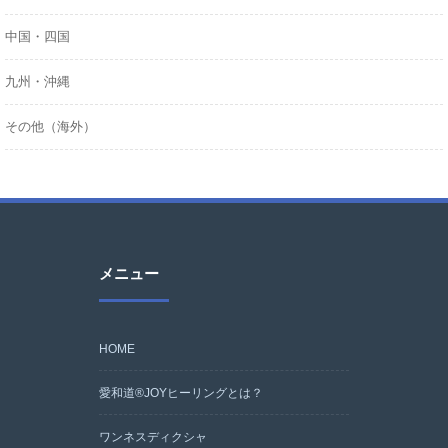
中国・四国
九州・沖縄
その他（海外）
メニュー
HOME
愛和道®JOYヒーリングとは？
ワンネスディクシャ