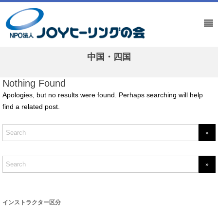
中国・四国
Home
/
インストラクター名簿
/
中国・四国
Nothing Found
Apologies, but no results were found. Perhaps searching will help
find a related post.
S
e
a
r
c
S
h
f
e
o
a
r
:
r
インストラクター区分
c