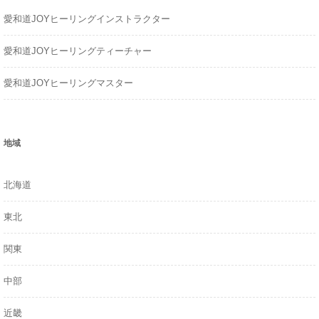
h
愛和道JOYヒーリングインストラクター
f
o
愛和道JOYヒーリングティーチャー
r
:
愛和道JOYヒーリングマスター
地域
北海道
東北
関東
中部
近畿