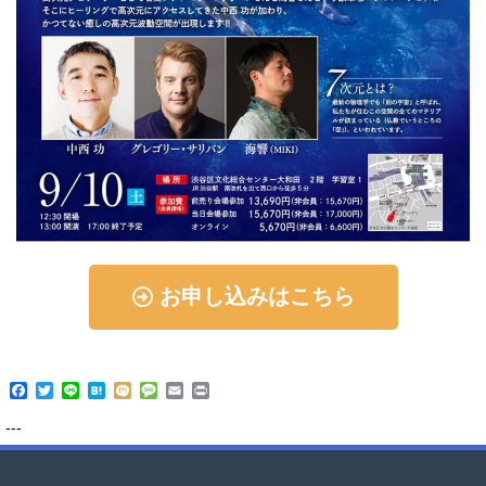
お申し込みはこちら
Facebook
Twitter
Line
Hatena
Mixi
Message
Email
Print
---